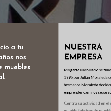
NUESTRA
cio a tu
Creamos la 
EMPRESA
años nos
adapte a s
de muebles
tendrá u
Mogarte Mobiliario se fund
l.
ayudánd
1995 por Julián Moraleda c
hermanos Moraleda decide
n
emprender caminos separad
Centra su actividad en el 
mueble fabricando muebl