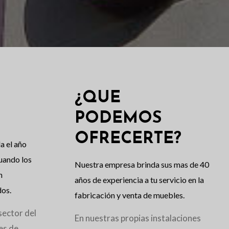
¿QUE
mejor solución que se
PODEMOS
u espacio. Tu hogar
OFRECERTE?
n acabado acogedor
p
a el año
ote a cubrir tus
uando los
Nuestra empresa brinda sus mas de 40
n
ecesidades.
años de experiencia a tu servicio en la
os.
fabricación y venta de muebles.
sector del
En nuestras propias instalaciones
es de